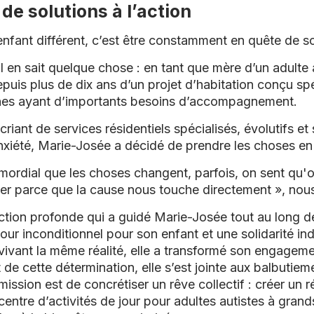
 de solutions à l’action
enfant différent, c’est être constamment en quête de s
 en sait quelque chose : en tant que mère d’un adulte 
depuis plus de dix ans d’un projet d’habitation conçu s
nes ayant d’importants besoins d’accompagnement.
iant de services résidentiels spécialisés, évolutifs et 
anxiété, Marie-Josée a décidé de prendre les choses e
imordial que les choses changent, parfois, on sent qu'o
er parce que la cause nous touche directement », nous 
iction profonde qui a guidé Marie-Josée tout au long d
ur inconditionnel pour son enfant et une solidarité in
 vivant la même réalité, elle a transformé son engagem
 de cette détermination, elle s’est jointe aux balbutiem
 mission est de concrétiser un rêve collectif : créer un 
entre d’activités de jour pour adultes autistes à grand