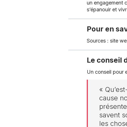
un engagement col
s’épanouir et viv
Pour en sav
Sources :
site w
Le conseil
Un conseil pour 
« Qu’est-
cause no
présente
savent s
les chos