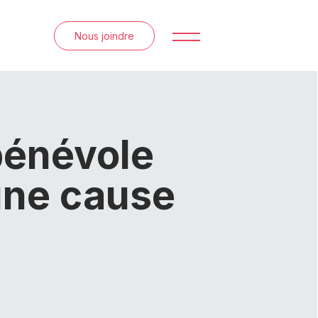
Nous joindre
bénévole
une cause