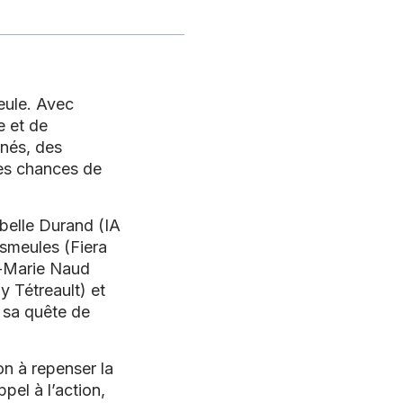
eule. Avec
e et de
rnés, des
les chances de
abelle Durand
(IA
esmeules
(Fiera
-Marie Naud
 Tétreault) et
 sa quête de
on à repenser la
pel à l’action,