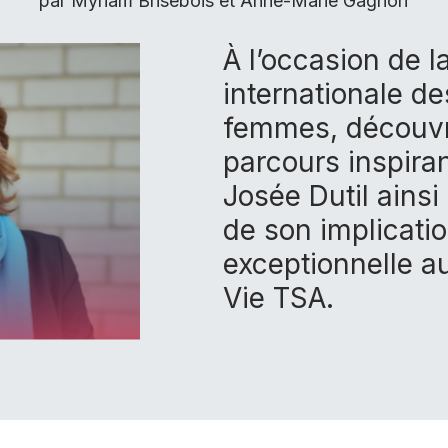
par Myriam Brisebois et Anne-Marie Gagnon
À l’occasion de l
internationale de
femmes
, découv
parcours inspira
Josée Dutil ainsi 
de son implicati
exceptionnelle a
Vie TSA.