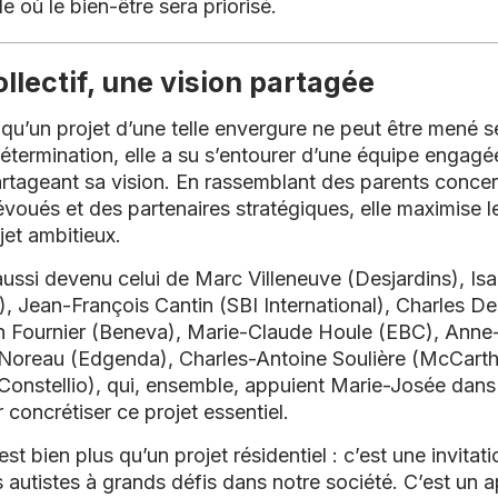
e où le bien-être sera priorisé.
ollectif, une vision partagée
qu’un projet d’une telle envergure ne peut être mené s
étermination, elle a su s’entourer d’une équipe engagé
artageant sa vision. En rassemblant des parents conce
évoués et des partenaires stratégiques, elle maximise 
jet ambitieux.
ussi devenu celui de
Marc Villeneuve
(Desjardins),
Is
),
Jean-François Cantin
(SBI International),
Charles D
n Fournier
(Beneva),
Marie-Claude Houle
(EBC),
Anne
Noreau
(Edgenda),
Charles-Antoine Soulière
(McCarthy
Constellio), qui, ensemble, appuient Marie-Josée dans
concrétiser ce projet essentiel.
t bien plus qu’un projet résidentiel : c’est une invitati
 autistes à grands défis dans notre société. C’est un ap