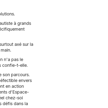
olutions.
autiste à grands
pécifiquement
surtout axé sur la
n main.
n n'a pas le
confie-t-elle.
e son parcours.
défectible envers
ent en action
ents d’
Espace-
réel chez-soi
s défis dans la