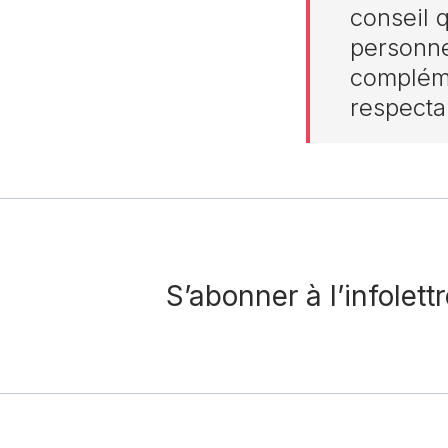
conseil 
personn
compléme
respecta
S’abonner à l’infolett