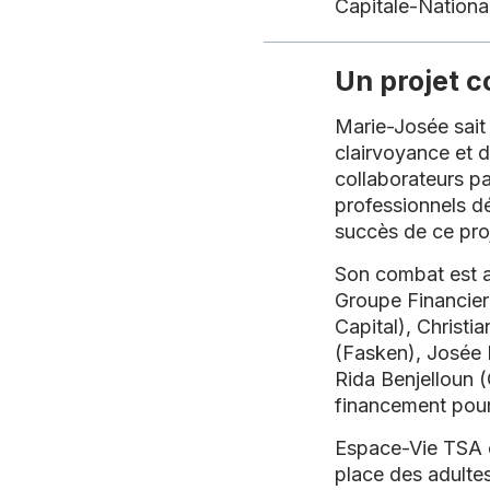
Capitale-National
Un projet c
Marie-Josée sait 
clairvoyance et d
collaborateurs p
professionnels d
succès de ce pro
Son combat est a
Groupe Financier
Capital),
Christia
(Fasken),
Josée 
Rida Benjelloun
(
financement pour 
Espace-Vie TSA es
place des adultes