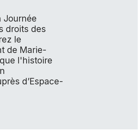
a
Journée
s droits des
rez le
nt de Marie-
que l'histoire
on
uprès d’Espace-