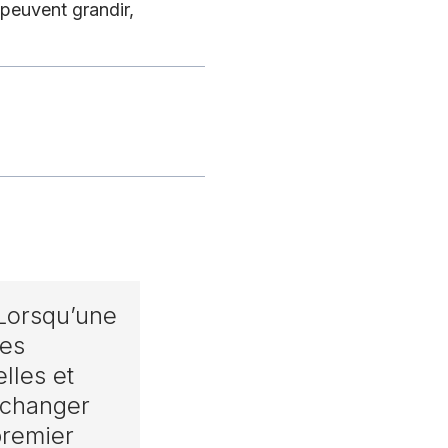
 peuvent grandir,
.
 Lorsqu’une
mes
lles et
r changer
premier