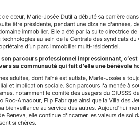
 de cœur, Marie-Josée Dutil a débuté sa carrière dan
suite être présidente, pendant une dizaine d’années, de
domaine immobilier. Elle a été par la suite directrice de
 technologies au sein de la Centrale des syndicats du
riétaire d’un parc immobilier multi-résidentiel.
 son parcours professionnel impressionnant, c’est
ers sa communauté qui fait d’elle une bénévole 
nes adultes, dont l’aîné est autiste, Marie-Josée a tou
al et implication sociale. Son parcours l’a menée à so
smes, notamment le comité des usagers du CIUSSS de 
ro Roc-Amadour, Flip Fabrique ainsi que la Villa des Je
sa bienveillance au service des autres. Aujourd’hui me
de Beneva, elle continue d’incarner les valeurs de solida
i sont si chères.