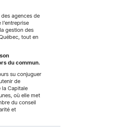
s des agences de
 l’entreprise
 la gestion des
 Québec, tout en
 son
hors du commun.
jours su conjuguer
utenir de
la Capitale
unes, où elle met
mbre du conseil
rité et